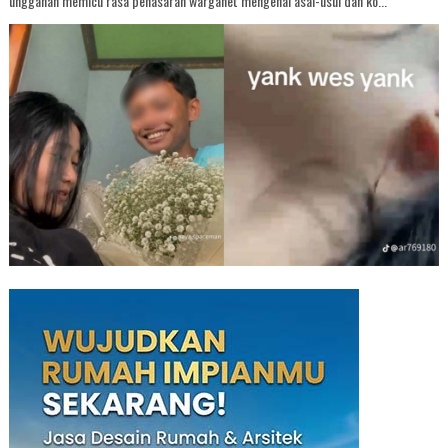
unggahan memicu rasa penasaran warganet mengenai asal-usul dan ko...