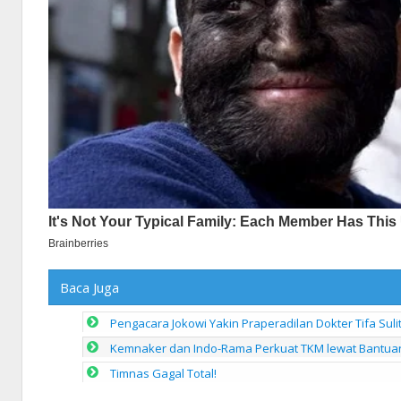
Baca Juga
Pengacara Jokowi Yakin Praperadilan Dokter Tifa Sul
Kemnaker dan Indo-Rama Perkuat TKM lewat Bantua
Timnas Gagal Total!