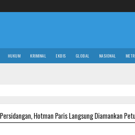
HUKUM
KRIMINAL
EKBIS
GLOBAL
NASIONAL
MET
i Persidangan, Hotman Paris Langsung Diamankan Pet