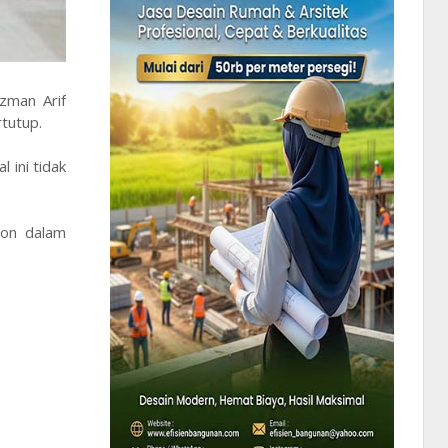
zman Arif
rtutup.
 ini tidak
ion dalam