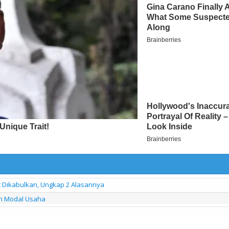
it Dikabulkan, Ungkap 2 Alasannya
n Modal Usaha