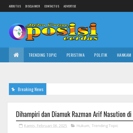
ABOUT US
DISCLAIMER
CONTACT US
ADVERTISE
TRENDING TOPIC
PERISTIWA
POLITIK
HANKAM
Breaking News
Dihampiri dan Diamuk Razman Arif Nasution d
Kamis, Februari 06, 2025
Hukum
,
Trending Topic