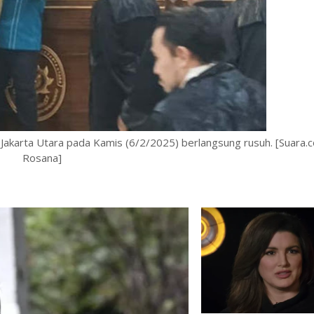
 Jakarta Utara pada Kamis (6/2/2025) berlangsung rusuh. [Suara.
Rosana]