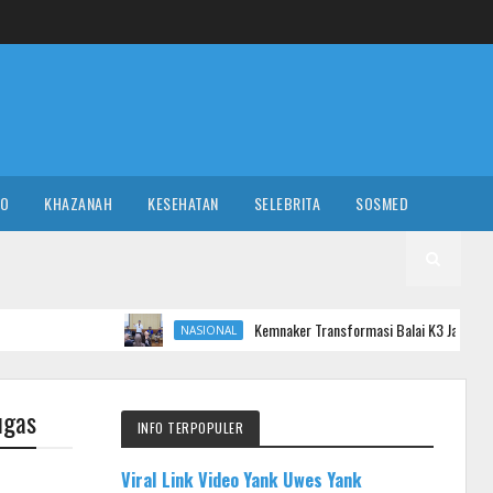
RO
KHAZANAH
KESEHATAN
SELEBRITA
SOSMED
Kemnaker Transformasi Balai K3 Jadi Garda Terdepan Pence
NASIONAL
ugas
INFO TERPOPULER
Viral Link Video Yank Uwes Yank