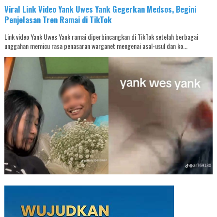
Viral Link Video Yank Uwes Yank Gegerkan Medsos, Begini
Penjelasan Tren Ramai di TikTok
Link video Yank Uwes Yank ramai diperbincangkan di TikTok setelah berbagai
unggahan memicu rasa penasaran warganet mengenai asal-usul dan ko...