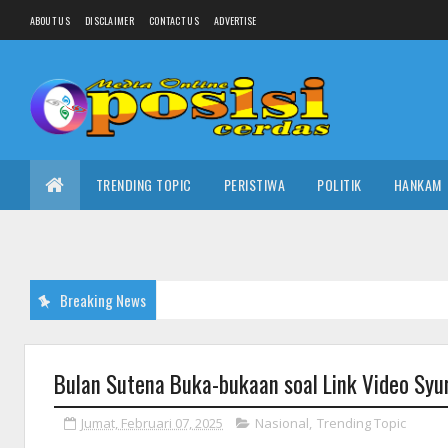
ABOUT US
DISCLAIMER
CONTACT US
ADVERTISE
TRENDING TOPIC
PERISTIWA
POLITIK
HANKAM
Breaking News
Bulan Sutena Buka-bukaan soal Link Video Syur 
Jumat, Februari 07, 2025
Nasional
,
Trending Topic