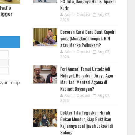
93 Juta, Uangnya Habis Dipakai
Kurir
Admin Oposisi
Aug 07,
2026
Bocoran Kursi Baru Buat Kapolri
yang (Mungkin) Dicopot: BIN
atau Menko Polhukam?
Admin Oposisi
Aug 07,
2026
Feri Amsari Temui Ustadz Adi
Hidayat, Benarkah Dirayu Agar
Mau Jadi Menteri Agama di
syur mirip
Kabinet Bayangan?
Admin Oposisi
Aug 07,
2026
Dokter Tifa Tegaskan Hijrah
Bukan Mundur, Siap Buktikan
Kajiannya soal Ijazah Jokowi di
Sidang