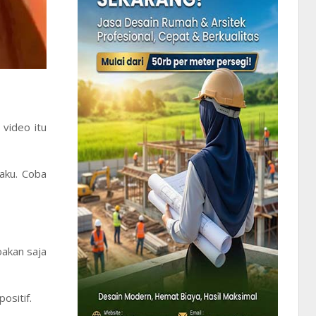
video itu
aku. Coba
oakan saja
ositif.