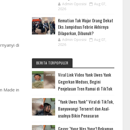
Admin Oposisi
Aug 07,
2026
Kematian Tak Wajar Orang Dekat
Eks Jampidsus Febrie Akhirnya
Dilaporkan, Dibunuh?
Admin Oposisi
Aug 07,
2026
rnyanyi di
BERITA TERPOPULER
Viral Link Video Yank Uwes Yank
Gegerkan Medsos, Begini
Penjelasan Tren Ramai di TikTok
an Made in
“Yank Uwes Yank” Viral di TikTok,
Banyuwangi Terseret dan Asal-
usulnya Bikin Penasaran
Geger ‘Yang Wes Yang’! Rekaman