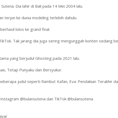
utena. Dia lahir di Bali pada 14 Mei 2004 lalu.
 terjun ke dunia modeling terlebih dahulu.
erhasil lolos ke grand final.
TikTok. Tak jarang dia juga sering mengunggah konten sedang be
tama yang berjudul Ghosting pada 2021 lalu.
Mamae, Tetap Punyaku dan Bersyukur.
 beberapa judul seperti Rambut Kafan, Eva: Pendakian Terakhir d
ain Instagram @bulansutena dan TikTok @bulansutena.
ayar