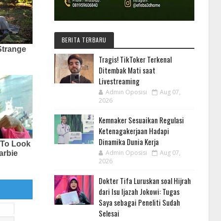
BERITA TERBARU
Tragis! TikToker Terkenal
Ditembak Mati saat
Livestreaming
Admin Oposisi
Aug 07,
2026
Kemnaker Sesuaikan Regulasi
Ketenagakerjaan Hadapi
Dinamika Dunia Kerja
Admin Oposisi
Aug 07,
2026
Dokter Tifa Luruskan soal Hijrah
dari Isu Ijazah Jokowi: Tugas
Saya sebagai Peneliti Sudah
Selesai