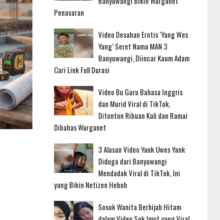
Banyuwangi Bikin Warganet
Penasaran
Video Desahan Erotis ‘Yang Wes
Yang’ Seret Nama MAN 3
Banyuwangi, Diincar Kaum Adam
Cari Link Full Durasi
Video Bu Guru Bahasa Inggris
dan Murid Viral di TikTok,
Ditonton Ribuan Kali dan Ramai
Dibahas Warganet
3 Alasan Video Yank Uwes Yank
Diduga dari Banyuwangi
Mendadak Viral di TikTok, Ini
yang Bikin Netizen Heboh
Sosok Wanita Berhijab Hitam
dalam Video Sok Imut yang Viral