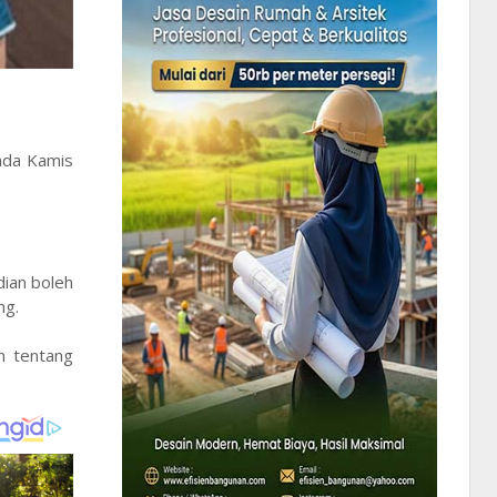
pada Kamis
dian boleh
ng.
n tentang