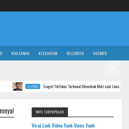
RO
KHAZANAH
KESEHATAN
SELEBRITA
SOSMED
Tragis! TikToker Terkenal Ditembak Mati saat Livestreaming
GLOBAL
imnya!
INFO TERPOPULER
Viral Link Video Yank Uwes Yank