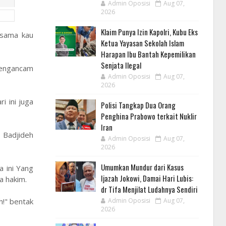
Admin Oposisi
Aug 07,
2026
Klaim Punya Izin Kapolri, Kubu Eks
 sama kau
Ketua Yayasan Sekolah Islam
Harapan Ibu Bantah Kepemilikan
Senjata Ilegal
mengancam
Admin Oposisi
Aug 07,
2026
i ini juga
Polisi Tangkap Dua Orang
Penghina Prabowo terkait Nuklir
Iran
 Badjideh
Admin Oposisi
Aug 07,
2026
Umumkan Mundur dari Kasus
a ini Yang
Ijazah Jokowi, Damai Hari Lubis:
a hakim.
dr Tifa Menjilat Ludahnya Sendiri
Admin Oposisi
Aug 07,
h!" bentak
2026