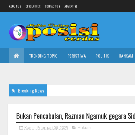
ABOUT US
DISCLAIMER
CONTACT US
ADVERTISE
TRENDING TOPIC
PERISTIWA
POLITIK
HANKAM
Breaking News
Bukan Pencabulan, Razman Ngamuk gegara Sida
Kamis, Februari 06, 2025
Hukum