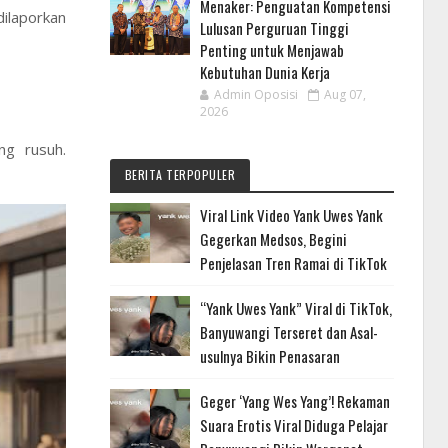
Menaker: Penguatan Kompetensi
ilaporkan
Lulusan Perguruan Tinggi
Penting untuk Menjawab
Kebutuhan Dunia Kerja
Admin Oposisi
Aug 07,
2026
ng rusuh.
BERITA TERPOPULER
Viral Link Video Yank Uwes Yank
Gegerkan Medsos, Begini
Penjelasan Tren Ramai di TikTok
“Yank Uwes Yank” Viral di TikTok,
Banyuwangi Terseret dan Asal-
usulnya Bikin Penasaran
Geger ‘Yang Wes Yang’! Rekaman
Suara Erotis Viral Diduga Pelajar