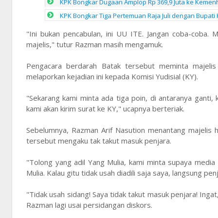
KPK Bongkar Dugaan Amplop Rp 369,9 Juta ke Kemenhu
KPK Bongkar Tiga Pertemuan Raja Juli dengan Bupati 
"Ini bukan pencabulan, ini UU ITE. Jangan coba-coba.
majelis," tutur Razman masih mengamuk.
Pengacara berdarah Batak tersebut meminta majelis
melaporkan kejadian ini kepada Komisi Yudisial (KY).
"Sekarang kami minta ada tiga poin, di antaranya ganti, k
kami akan kirim surat ke KY," ucapnya berteriak.
Sebelumnya, Razman Arif Nasution menantang majelis h
tersebut mengaku tak takut masuk penjara.
"Tolong yang adil Yang Mulia, kami minta supaya media m
Mulia. Kalau gitu tidak usah diadili saja saya, langsung p
"Tidak usah sidang! Saya tidak takut masuk penjara! Ingat,
Razman lagi usai persidangan diskors.