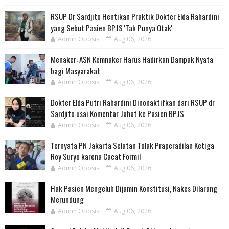
RSUP Dr Sardjito Hentikan Praktik Dokter Elda Rahardini
yang Sebut Pasien BPJS 'Tak Punya Otak'
Admin Oposisi
Aug 06, 2026
Menaker: ASN Kemnaker Harus Hadirkan Dampak Nyata
bagi Masyarakat
Admin Oposisi
Aug 06, 2026
Dokter Elda Putri Rahardini Dinonaktifkan dari RSUP dr
Sardjito usai Komentar Jahat ke Pasien BPJS
Admin Oposisi
Aug 06, 2026
Ternyata PN Jakarta Selatan Tolak Praperadilan Ketiga
Roy Suryo karena Cacat Formil
Admin Oposisi
Aug 06, 2026
Hak Pasien Mengeluh Dijamin Konstitusi, Nakes Dilarang
Merundung
Admin Oposisi
Aug 06, 2026