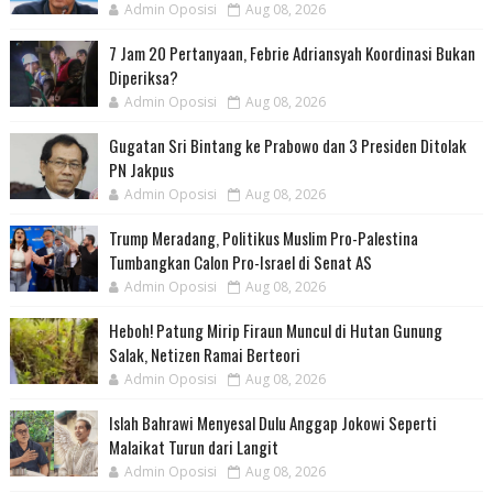
Admin Oposisi
Aug 08, 2026
7 Jam 20 Pertanyaan, Febrie Adriansyah Koordinasi Bukan
Diperiksa?
Admin Oposisi
Aug 08, 2026
Gugatan Sri Bintang ke Prabowo dan 3 Presiden Ditolak
PN Jakpus
Admin Oposisi
Aug 08, 2026
Trump Meradang, Politikus Muslim Pro-Palestina
Tumbangkan Calon Pro-Israel di Senat AS
Admin Oposisi
Aug 08, 2026
Heboh! Patung Mirip Firaun Muncul di Hutan Gunung
Salak, Netizen Ramai Berteori
Admin Oposisi
Aug 08, 2026
Islah Bahrawi Menyesal Dulu Anggap Jokowi Seperti
Malaikat Turun dari Langit
Admin Oposisi
Aug 08, 2026