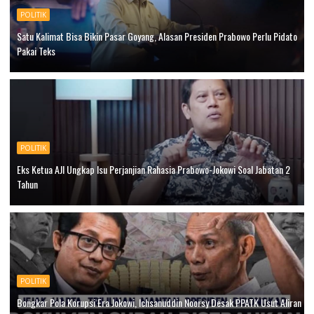
POLITIK
Satu Kalimat Bisa Bikin Pasar Goyang, Alasan Presiden Prabowo Perlu Pidato
Pakai Teks
POLITIK
Eks Ketua AJI Ungkap Isu Perjanjian Rahasia Prabowo-Jokowi Soal Jabatan 2
Tahun
POLITIK
Bongkar Pola Korupsi Era Jokowi, Ichsanuddin Noorsy Desak PPATK Usut Aliran