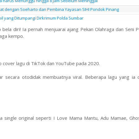
nya harus Menunggu hingga 8 Jam Sebelum Meninggal
kat dengan Soeharto dan Pembina Yayasan SIHI Pondok Pinang
obil yang Ditumpangi Dirkrimum Polda Sumbar
 bela diri! Ia pernah menjuarai ajang Pekan Olahraga dan Seni Pe
aga kempo.
o cover lagu di TikTok dan YouTube pada 2020.
 secara otodidak membuatnya viral. Beberapa lagu yang ia 
pa single original seperti I Love Mama Mantu, Adu Mamae, Ghos