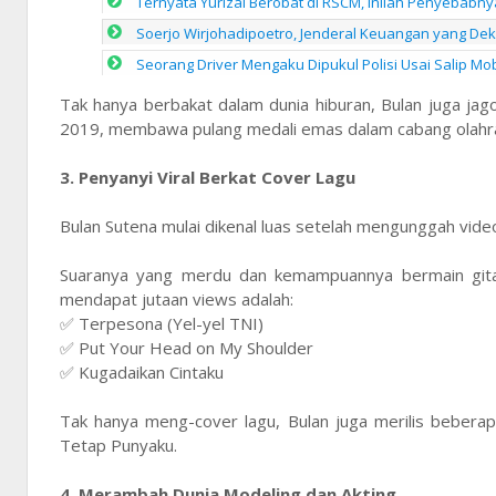
Ternyata Yurizal Berobat di RSCM, Inilah Penyebab
Soerjo Wirjohadipoetro, Jenderal Keuangan yang De
Seorang Driver Mengaku Dipukul Polisi Usai Salip M
Tak hanya berbakat dalam dunia hiburan, Bulan juga jago
2019, membawa pulang medali emas dalam cabang olahr
3. Penyanyi Viral Berkat Cover Lagu
Bulan Sutena mulai dikenal luas setelah mengunggah vide
Suaranya yang merdu dan kemampuannya bermain gitar
mendapat jutaan views adalah:
✅ Terpesona (Yel-yel TNI)
✅ Put Your Head on My Shoulder
✅ Kugadaikan Cintaku
Tak hanya meng-cover lagu, Bulan juga merilis bebera
Tetap Punyaku.
4. Merambah Dunia Modeling dan Akting