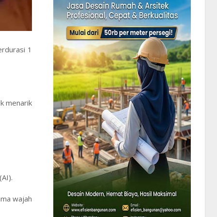
erdurasi 1
uk menarik
AI).
sama wajah