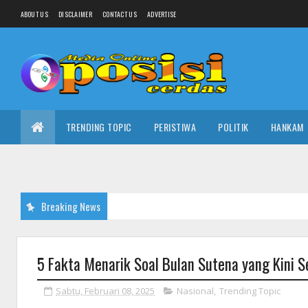
ABOUT US
DISCLAIMER
CONTACT US
ADVERTISE
TRENDING TOPIC
PERISTIWA
POLITIK
HANKAM
Breaking News
5 Fakta Menarik Soal Bulan Sutena yang Kini Se
Sabtu, Februari 08, 2025
Nasional
,
Trending Topic