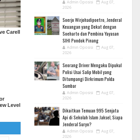
Admin Oposisi
Aug 07,
2026
Soerjo Wirjohadipoetro, Jenderal
Keuangan yang Dekat dengan
Soeharto dan Pembina Yayasan
SIHI Pondok Pinang
Admin Oposisi
Aug 07,
2026
Seorang Driver Mengaku Dipukul
Polisi Usai Salip Mobil yang
Ditumpangi Dirkrimum Polda
Sumbar
Admin Oposisi
Aug 07,
2026
Dikaitkan Temuan 995 Senjata
Api di Sekolah Islam Jaksel, Siapa
Jenderal Suryo?
Admin Oposisi
Aug 07,
2026