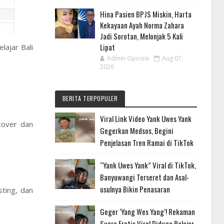
Hina Pasien BPJS Miskin, Harta
Kekayaan Ayah Norma Zahara
Jadi Sorotan, Melonjak 5 Kali
Lipat
lajar Bali
Admin Oposisi
Aug 07,
2026
BERITA TERPOPULER
Viral Link Video Yank Uwes Yank
cover dan
Gegerkan Medsos, Begini
Penjelasan Tren Ramai di TikTok
“Yank Uwes Yank” Viral di TikTok,
Banyuwangi Terseret dan Asal-
usulnya Bikin Penasaran
ting, dan
Geger ‘Yang Wes Yang’! Rekaman
Suara Erotis Viral Diduga Pelajar