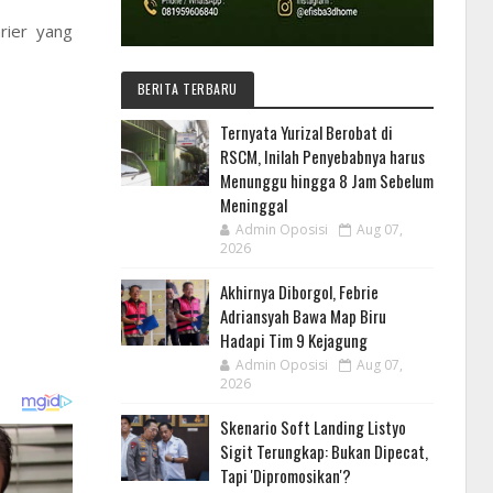
rier yang
BERITA TERBARU
Ternyata Yurizal Berobat di
RSCM, Inilah Penyebabnya harus
Menunggu hingga 8 Jam Sebelum
Meninggal
Admin Oposisi
Aug 07,
2026
Akhirnya Diborgol, Febrie
Adriansyah Bawa Map Biru
Hadapi Tim 9 Kejagung
Admin Oposisi
Aug 07,
2026
Skenario Soft Landing Listyo
Sigit Terungkap: Bukan Dipecat,
Tapi 'Dipromosikan'?