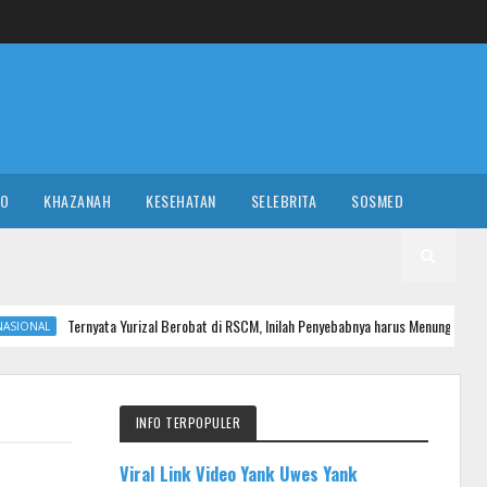
RO
KHAZANAH
KESEHATAN
SELEBRITA
SOSMED
yata Yurizal Berobat di RSCM, Inilah Penyebabnya harus Menunggu hingga 8 Jam Sebe
INFO TERPOPULER
Viral Link Video Yank Uwes Yank