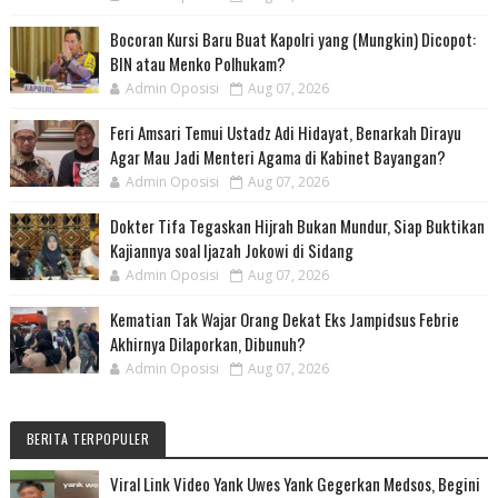
Bocoran Kursi Baru Buat Kapolri yang (Mungkin) Dicopot:
BIN atau Menko Polhukam?
Admin Oposisi
Aug 07, 2026
Feri Amsari Temui Ustadz Adi Hidayat, Benarkah Dirayu
Agar Mau Jadi Menteri Agama di Kabinet Bayangan?
Admin Oposisi
Aug 07, 2026
Dokter Tifa Tegaskan Hijrah Bukan Mundur, Siap Buktikan
Kajiannya soal Ijazah Jokowi di Sidang
Admin Oposisi
Aug 07, 2026
Kematian Tak Wajar Orang Dekat Eks Jampidsus Febrie
Akhirnya Dilaporkan, Dibunuh?
Admin Oposisi
Aug 07, 2026
BERITA TERPOPULER
Viral Link Video Yank Uwes Yank Gegerkan Medsos, Begini