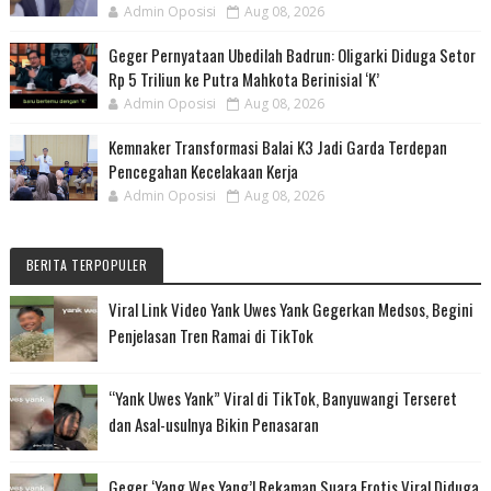
Admin Oposisi
Aug 08, 2026
Geger Pernyataan Ubedilah Badrun: Oligarki Diduga Setor
Rp 5 Triliun ke Putra Mahkota Berinisial ‘K’
Admin Oposisi
Aug 08, 2026
Kemnaker Transformasi Balai K3 Jadi Garda Terdepan
Pencegahan Kecelakaan Kerja
Admin Oposisi
Aug 08, 2026
BERITA TERPOPULER
Viral Link Video Yank Uwes Yank Gegerkan Medsos, Begini
Penjelasan Tren Ramai di TikTok
“Yank Uwes Yank” Viral di TikTok, Banyuwangi Terseret
dan Asal-usulnya Bikin Penasaran
Geger ‘Yang Wes Yang’! Rekaman Suara Erotis Viral Diduga