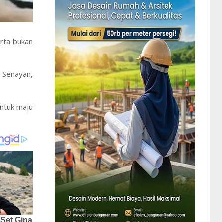
arta bukan
, Senayan,
untuk maju