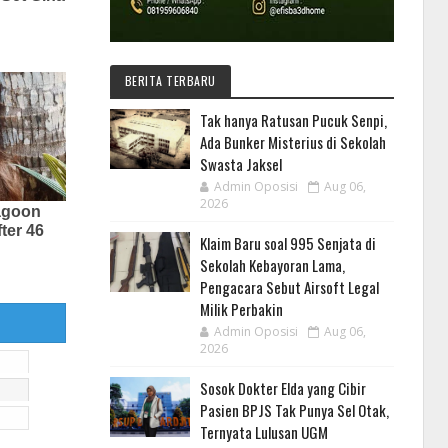
BERITA TERBARU
Tak hanya Ratusan Pucuk Senpi,
Ada Bunker Misterius di Sekolah
Swasta Jaksel
Admin Oposisi
Aug 06,
2026
Klaim Baru soal 995 Senjata di
Sekolah Kebayoran Lama,
Pengacara Sebut Airsoft Legal
Milik Perbakin
Admin Oposisi
Aug 06,
2026
Sosok Dokter Elda yang Cibir
Pasien BPJS Tak Punya Sel Otak,
Ternyata Lulusan UGM