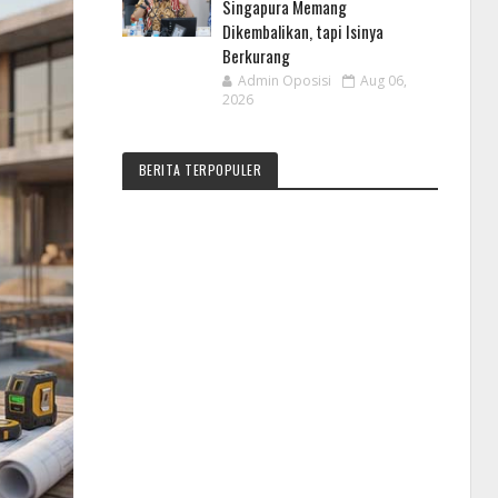
Singapura Memang
Dikembalikan, tapi Isinya
Berkurang
Admin Oposisi
Aug 06,
2026
BERITA TERPOPULER