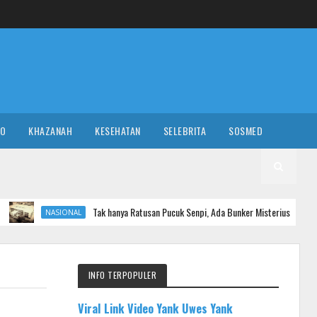
RO
KHAZANAH
KESEHATAN
SELEBRITA
SOSMED
Tak hanya Ratusan Pucuk Senpi, Ada Bunker Misterius di Sekolah Swasta Jaksel
NAL
INFO TERPOPULER
Viral Link Video Yank Uwes Yank