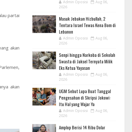
Admin Oposisi
Aug 06,
2026
au partai
Masuk Jebakan Hizbullah, 2
Tentara Israel Tewas Kena Bom di
Lebanon
Admin Oposisi
Aug 06,
2026
yang akan
Senpi hingga Narkoba di Sekolah
Swasta di Jaksel Ternyata Milik
 Parlemen,
Eks Ketua Yayasan
Admin Oposisi
Aug 06,
2026
anya akan
UGM Sebut Lupa Buat Tanggal
Pengesahan di Skripsi Jokowi:
Itu Hal yang Wajar Ya
Admin Oposisi
Aug 06,
2026
Amplop Berisi 14 Ribu Dolar