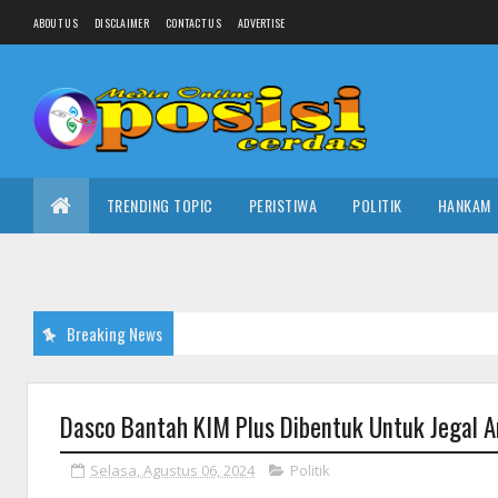
ABOUT US
DISCLAIMER
CONTACT US
ADVERTISE
TRENDING TOPIC
PERISTIWA
POLITIK
HANKAM
Breaking News
Dasco Bantah KIM Plus Dibentuk Untuk Jegal An
Selasa, Agustus 06, 2024
Politik