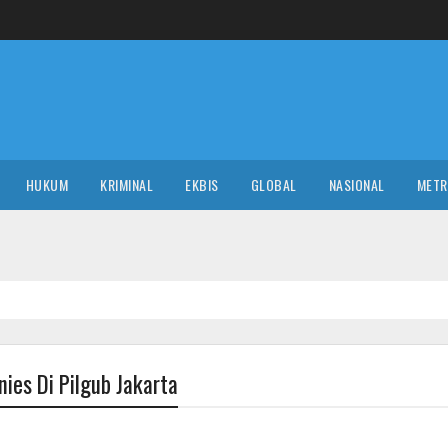
HUKUM
KRIMINAL
EKBIS
GLOBAL
NASIONAL
MET
NASIO
ies Di Pilgub Jakarta