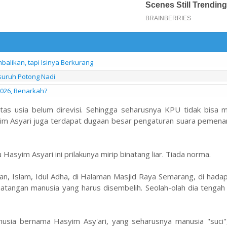
alikan, tapi Isinya Berkurang
suruh Potong Nadi
026, Benarkah?
batas usia belum direvisi. Sehingga seharusnya KPU tidak bisa 
im Asyari juga terdapat dugaan besar pengaturan suara pemenan
u Hasyim Asyari ini prilakunya mirip binatang liar. Tiada norma.
, Islam, Idul Adha, di Halaman Masjid Raya Semarang, di hadap
binatangan manusia yang harus disembelih. Seolah-olah dia tengah
anusia bernama Hasyim Asy'ari, yang seharusnya manusia "suci"