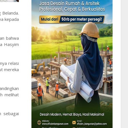
 Belanda.
ya kepada
kan bahwa
ena Hasyim
nya relasi
rut mereka
bandingkan
h melihat
n sebagai