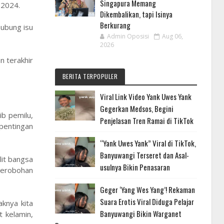
Singapura Memang
 2024.
Dikembalikan, tapi Isinya
Berkurang
ubung isu
Admin Oposisi
Aug 06,
2026
n terakhir
BERITA TERPOPULER
Viral Link Video Yank Uwes Yank
Gegerkan Medsos, Begini
ib pemilu,
Penjelasan Tren Ramai di TikTok
epentingan
“Yank Uwes Yank” Viral di TikTok,
Banyuwangi Terseret dan Asal-
lit bangsa
usulnya Bikin Penasaran
ecerobohan
Geger ‘Yang Wes Yang’! Rekaman
Suara Erotis Viral Diduga Pelajar
aknya kita
Banyuwangi Bikin Warganet
t kelamin,