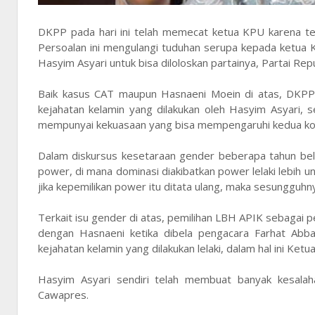
DKPP pada hari ini telah memecat ketua KPU karena t
Persoalan ini mengulangi tuduhan serupa kepada ketua 
Hasyim Asyari untuk bisa diloloskan partainya, Partai Repu
Baik kasus CAT maupun Hasnaeni Moein di atas, DKP
kejahatan kelamin yang dilakukan oleh Hasyim Asyari, se
mempunyai kekuasaan yang bisa mempengaruhi kedua kor
Dalam diskursus kesetaraan gender beberapa tahun belak
power, di mana dominasi diakibatkan power lelaki lebih u
jika kepemilikan power itu ditata ulang, maka sesungguhn
Terkait isu gender di atas, pemilihan LBH APIK sebagai
dengan Hasnaeni ketika dibela pengacara Farhat Abba
kejahatan kelamin yang dilakukan lelaki, dalam hal ini Ke
Hasyim Asyari sendiri telah membuat banyak kesalaha
Cawapres.