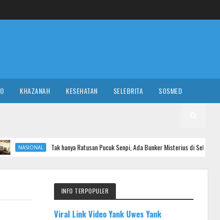
RO
KHAZANAH
KESEHATAN
SELEBRITA
SOSMED
Tak hanya Ratusan Pucuk Senpi, Ada Bunker Misterius di Sekolah Swasta Jaksel
INFO TERPOPULER
Viral Link Video Yank Uwes Yank