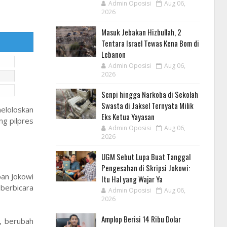
Admin Oposisi
Aug 06,
2026
Masuk Jebakan Hizbullah, 2
Tentara Israel Tewas Kena Bom di
Lebanon
Admin Oposisi
Aug 06,
2026
Senpi hingga Narkoba di Sekolah
Swasta di Jaksel Ternyata Milik
meloloskan
Eks Ketua Yayasan
g pilpres
Admin Oposisi
Aug 06,
2026
UGM Sebut Lupa Buat Tanggal
Pengesahan di Skripsi Jokowi:
an Jokowi
Itu Hal yang Wajar Ya
 berbicara
Admin Oposisi
Aug 06,
2026
Amplop Berisi 14 Ribu Dolar
, berubah