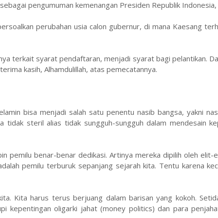
t sebagai pengumuman kemenangan Presiden Republik Indonesia,
ersoalkan perubahan usia calon gubernur, di mana Kaesang terh
terkait syarat pendaftaran, menjadi syarat bagi pelantikan. Da
rima kasih, Alhamdulillah, atas pemecatannya.
kelamin bisa menjadi salah satu penentu nasib bangsa, yakni nas
ta tidak steril alias tidak sungguh-sungguh dalam mendesain k
 pemilu benar-benar dedikasi. Artinya mereka dipilih oleh elit-e
 adalah pemilu terburuk sepanjang sejarah kita. Tentu karena k
ita. Kita harus terus berjuang dalam barisan yang kokoh. Setid
i kepentingan oligarki jahat (money politics) dan para penjaha