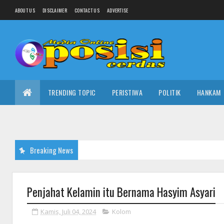
ABOUT US
DISCLAIMER
CONTACT US
ADVERTISE
TRENDING TOPIC
PERISTIWA
POLITIK
HANKAM
Breaking News
Penjahat Kelamin itu Bernama Hasyim Asyari
Kamis, Juli 04, 2024
Kolom