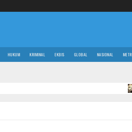
HUKUM
KRIMINAL
EKBIS
GLOBAL
NASIONAL
MET
NASIONAL