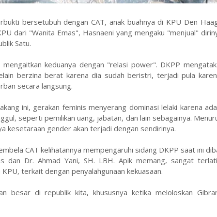
erbukti bersetubuh dengan CAT, anak buahnya di KPU Den Haag
KPU dari "Wanita Emas", Hasnaeni yang mengaku "menjual" dirin
blik Satu.
P mengaitkan keduanya dengan "relasi power". DKPP mengata
lain berzina berat karena dia sudah beristri, terjadi pula kar
ban secara langsung.
ang ini, gerakan feminis menyerang dominasi lelaki karena ada
nggul, seperti pemilikan uang, jabatan, dan lain sebagainya. Menu
ya kesetaraan gender akan terjadi dengan sendirinya.
 pembela CAT kelihatannya mempengaruhi sidang DKPP saat ini di
s dan Dr. Ahmad Yani, SH. LBH. Apik memang, sangat terlati
tua KPU, terkait dengan penyalahgunaan kekuasaan.
n besar di republik kita, khususnya ketika meloloskan Gibra