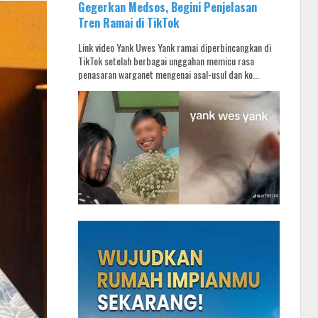
Gegerkan Medsos, Begini Penjelasan
Tren Ramai di TikTok
Link video Yank Uwes Yank ramai diperbincangkan di
TikTok setelah berbagai unggahan memicu rasa
penasaran warganet mengenai asal-usul dan ko...