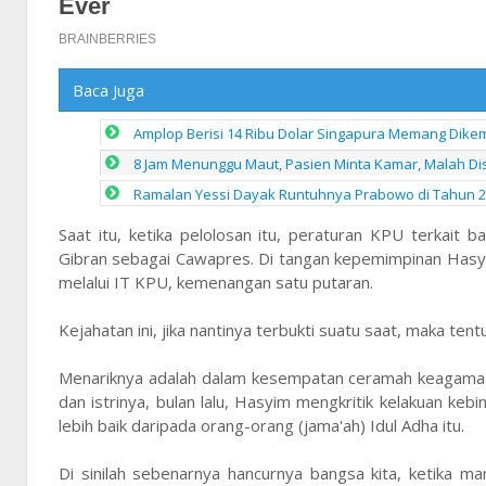
Baca Juga
Amplop Berisi 14 Ribu Dolar Singapura Memang Dikemb
8 Jam Menunggu Maut, Pasien Minta Kamar, Malah Di
Ramalan Yessi Dayak Runtuhnya Prabowo di Tahun 2
Saat itu, ketika pelolosan itu, peraturan KPU terkait 
Gibran sebagai Cawapres. Di tangan kepemimpinan Hasy
melalui IT KPU, kemenangan satu putaran.
Kejahatan ini, jika nantinya terbukti suatu saat, maka tent
Menariknya adalah dalam kesempatan ceramah keagamaan
dan istrinya, bulan lalu, Hasyim mengkritik kelakuan ke
lebih baik daripada orang-orang (jama'ah) Idul Adha itu.
Di sinilah sebenarnya hancurnya bangsa kita, ketika m