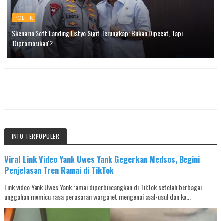
POLITIK
Skenario Soft Landing Listyo Sigit Terungkap: Bukan Dipecat, Tapi
'Dipromosikan'?
INFO TERPOPULER
Viral Link Video Yank Uwes Yank Gegerkan Medsos, Begini
Penjelasan Tren Ramai di TikTok
Link video Yank Uwes Yank ramai diperbincangkan di TikTok setelah berbagai
unggahan memicu rasa penasaran warganet mengenai asal-usul dan ko...