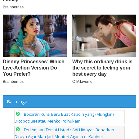
Baca Juga
Bocoran Kursi Baru Buat Kapolri yang (Mungkin)
Dicopot: BIN atau Menko Polhukam?
Feri Amsari Temui Ustadz Adi Hidayat, Benarkah
Dirayu Agar Mau Jadi Menteri Agama di Kabinet