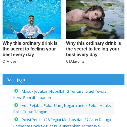
Baca Juga
Masuk Jebakan Hizbullah, 2 Tentara Israel Tewas
Kena Bom di Lebanon
Ada Pejabat Pakai Uang Negara untuk Sebar Hoaks,
Polisi Turun Tangan
Polisi Periksa 28 Pegiat Medsos dari 37 Akun Diduga
Penyebar Hoaks Agustus, 9 Ditetapkan Tersangka!