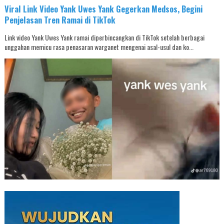
Viral Link Video Yank Uwes Yank Gegerkan Medsos, Begini
Penjelasan Tren Ramai di TikTok
Link video Yank Uwes Yank ramai diperbincangkan di TikTok setelah berbagai
unggahan memicu rasa penasaran warganet mengenai asal-usul dan ko...