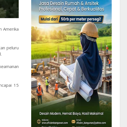
n Amerika
an peluru
.
 keamanan
ncapai 15