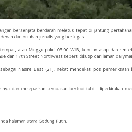
ngan bersenjata berdarah meletus tepat di jantung pertahana
idenan dan puluhan jurnalis yang bertugas.
tempat, atau Minggu pukul 05.00 WIB, kepulan asap dan rentet
 dan 17th Street Northwest seperti dikutip dari laman dailymail
si sebagai Nasire Best (21), nekat mendekati pos pemeriksaan
tasnya dan melepaskan tembakan bertubi-tubi—diperkirakan me
landa halaman utara Gedung Putih.