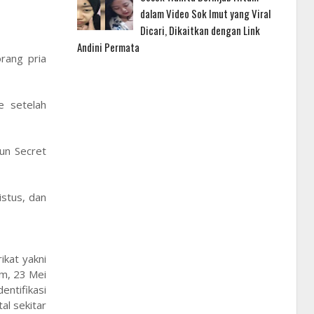
dalam Video Sok Imut yang Viral
Dicari, Dikaitkan dengan Link
Andini Permata
rang pria
e setelah
un Secret
istus, dan
kat yakni
am, 23 Mei
ntifikasi
l sekitar