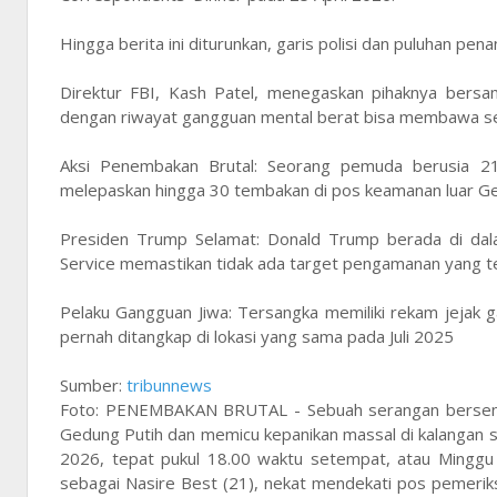
Hingga berita ini diturunkan, garis polisi dan puluhan pe
Direktur FBI, Kash Patel, menegaskan pihaknya bersa
dengan riwayat gangguan mental berat bisa membawa senja
Aksi Penembakan Brutal: Seorang pemuda berusia 21
melepaskan hingga 30 tembakan di pos keamanan luar Ge
Presiden Trump Selamat: Donald Trump berada di dala
Service memastikan tidak ada target pengamanan yang te
Pelaku Gangguan Jiwa: Tersangka memiliki rekam jejak 
pernah ditangkap di lokasi yang sama pada Juli 2025
Sumber:
tribunnews
Foto: PENEMBAKAN BRUTAL - Sebuah serangan bersenjat
Gedung Putih dan memicu kepanikan massal di kalangan s
2026, tepat pukul 18.00 waktu setempat, atau Minggu p
sebagai Nasire Best (21), nekat mendekati pos pemeri