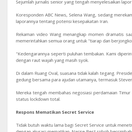
Sejumlah jurnalis senior yang tengah menyelesaikan lapor
Koresponden ABC News, Selena Wang, sedang merekam 
laporannya tentang potensi kesepakatan Iran.
Rekaman video Wang menangkap momen dramatis saat d
memerintahkan semua orang untuk "tiarap dan berjongkok
"Kedengarannya seperti puluhan tembakan. Kami diperin
dengan raut wajah yang masih syok.
Di dalam Ruang Oval, suasana tidak kalah tegang. Presid
gedung bersama para ajudan utamanya, termasuk Steven 
Mereka tengah membahas negosiasi perdamaian Timur T
status lockdown total.
Respons Mematikan Secret Service
Tidak butuh waktu lama bagi Secret Service untuk mene
dengan akurasi mematikan. Nasire Best roboh bersimbah d