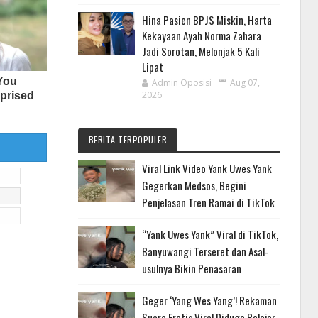
Hina Pasien BPJS Miskin, Harta
Kekayaan Ayah Norma Zahara
Jadi Sorotan, Melonjak 5 Kali
Lipat
Admin Oposisi
Aug 07,
2026
BERITA TERPOPULER
Viral Link Video Yank Uwes Yank
Gegerkan Medsos, Begini
Penjelasan Tren Ramai di TikTok
“Yank Uwes Yank” Viral di TikTok,
Banyuwangi Terseret dan Asal-
usulnya Bikin Penasaran
Geger ‘Yang Wes Yang’! Rekaman
Suara Erotis Viral Diduga Pelajar