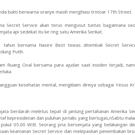
nanda bukti berwarna oranye masih menghiasi trotoar 17th Street.
ma Secret Service akan terus mengusut tuntas bagaimana seo
ta api sedekat itu ke ring satu Amerika Serikat.
 tahun bernama Nasire Best tewas ditembak Secret Servic
dung Putih.
m Ruang Oval bersama para ajudan saat insiden terjadi, nam
rluka.
gangguan kesehatan mental, mengklaim dirinya sebagai Yesus Kr
a berdarah meletus tepat di jantung pertahanan Amerika Seri
taf kepresidenan dan puluhan jurnalis yang bertugas,nSabtu mal
ukul 05.00 WIB. Seorang pria bersenjata yang belakangan diide
ksaan keamanan Secret Service dan melepaskan penembakan bruta