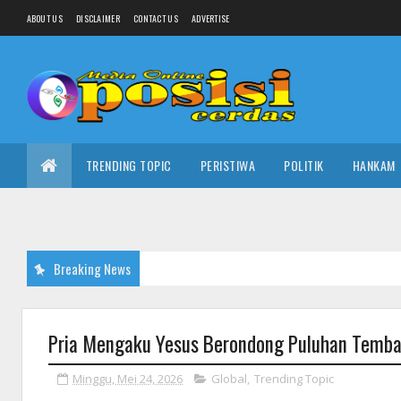
ABOUT US
DISCLAIMER
CONTACT US
ADVERTISE
TRENDING TOPIC
PERISTIWA
POLITIK
HANKAM
Breaking News
Pria Mengaku Yesus Berondong Puluhan Tembak
Minggu, Mei 24, 2026
Global
,
Trending Topic