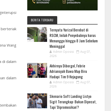
interupsi
BERITA TERBARU
berteriak
Ternyata Yurizal Berobat di
RSCM, Inilah Penyebabnya harus
Menunggu hingga 8 Jam Sebelum
elena Wang
Meninggal
Admin Oposisi
Aug 07,
2026
a di dalam
Akhirnya Diborgol, Febrie
Adriansyah Bawa Map Biru
Hadapi Tim 9 Kejagung
kan dalam
Admin Oposisi
Aug 07,
2026
Skenario Soft Landing Listyo
Sigit Terungkap: Bukan Dipecat,
s tembakan
Tapi 'Dipromosikan'?