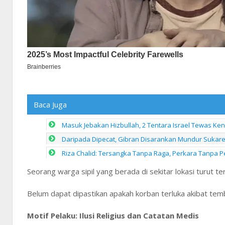
Baca Juga
Masuk Jebakan Hizbullah, 2 Tentara Israel Tewas Ke
Daripada Dipecat, Gibran Disarankan Mundur Sukarel
Riza Chalid: Tersangka Tanpa Raga, Perkara Tanpa 
Seorang warga sipil yang berada di sekitar lokasi turut ter
Belum dapat dipastikan apakah korban terluka akibat temb
Motif Pelaku: Ilusi Religius dan Catatan Medis