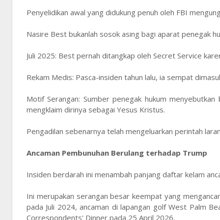
Penyelidikan awal yang didukung penuh oleh FBI mengung
Nasire Best bukanlah sosok asing bagi aparat penegak h
Juli 2025: Best pernah ditangkap oleh Secret Service k
Rekam Medis: Pasca-insiden tahun lalu, ia sempat dimasu
Motif Serangan: Sumber penegak hukum menyebutkan bah
mengklaim dirinya sebagai Yesus Kristus.
Pengadilan sebenarnya telah mengeluarkan perintah lara
Ancaman Pembunuhan Berulang terhadap Trump
Insiden berdarah ini menambah panjang daftar kelam a
Ini merupakan serangan besar keempat yang mengancam 
pada Juli 2024, ancaman di lapangan golf West Palm Be
Correspondents' Dinner pada 25 April 2026.