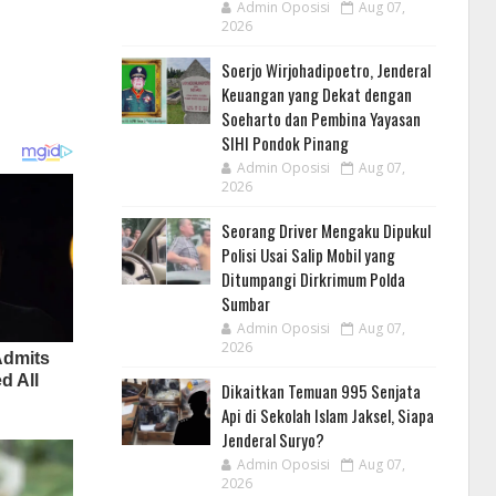
Admin Oposisi
Aug 07,
2026
Soerjo Wirjohadipoetro, Jenderal
Keuangan yang Dekat dengan
Soeharto dan Pembina Yayasan
SIHI Pondok Pinang
Admin Oposisi
Aug 07,
2026
Seorang Driver Mengaku Dipukul
Polisi Usai Salip Mobil yang
Ditumpangi Dirkrimum Polda
Sumbar
Admin Oposisi
Aug 07,
2026
Dikaitkan Temuan 995 Senjata
Api di Sekolah Islam Jaksel, Siapa
Jenderal Suryo?
Admin Oposisi
Aug 07,
2026