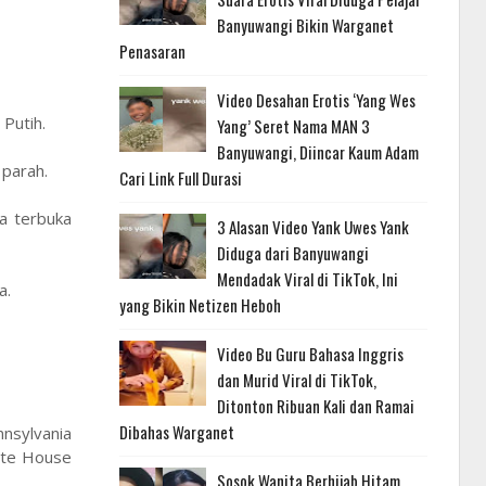
Banyuwangi Bikin Warganet
Penasaran
Video Desahan Erotis ‘Yang Wes
Putih.
Yang’ Seret Nama MAN 3
Banyuwangi, Diincar Kaum Adam
 parah.
Cari Link Full Durasi
a terbuka
3 Alasan Video Yank Uwes Yank
Diduga dari Banyuwangi
Mendadak Viral di TikTok, Ini
a.
yang Bikin Netizen Heboh
Video Bu Guru Bahasa Inggris
dan Murid Viral di TikTok,
Ditonton Ribuan Kali dan Ramai
Dibahas Warganet
nsylvania
hite House
Sosok Wanita Berhijab Hitam