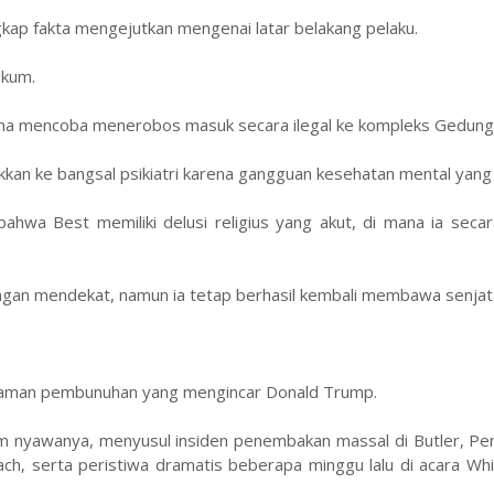
kap fakta mengejutkan mengenai latar belakang pelaku.
ukum.
arena mencoba menerobos masuk secara ilegal ke kompleks Gedung 
kkan ke bangsal psikiatri karena gangguan kesehatan mental yang
wa Best memiliki delusi religius yang akut, di mana ia secar
ngan mendekat, namun ia tetap berhasil kembali membawa senjat
ncaman pembunuhan yang mengincar Donald Trump.
nyawanya, menyusul insiden penembakan massal di Butler, Pen
ach, serta peristiwa dramatis beberapa minggu lalu di acara W