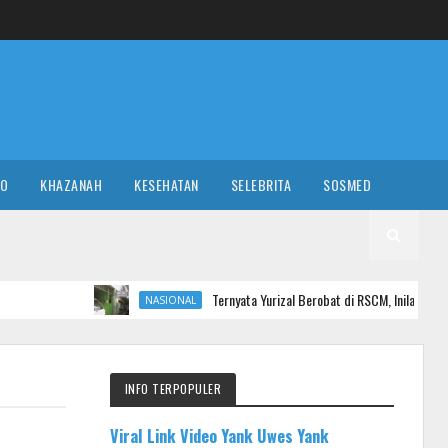
RO
KHAZANAH
KESEHATAN
SELEBRITA
SOSMED
Ternyata Yurizal Berobat di RSCM, Inilah Penyebabnya haru
NASIONAL
INFO TERPOPULER
Viral Link Video Yank Uwes Yank