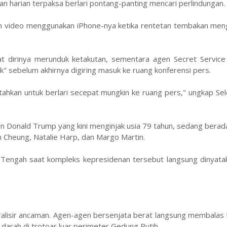
an harian terpaksa berlari pontang-panting mencari perlindungan.
video menggunakan iPhone-nya ketika rentetan tembakan meng
irinya merunduk ketakutan, sementara agen Secret Service 
" sebelum akhirnya digiring masuk ke ruang konferensi pers.
tahkan untuk berlari secepat mungkin ke ruang pers," ungkap S
en Donald Trump yang kini menginjak usia 79 tahun, sedang berad
Cheung, Natalie Harp, dan Margo Martin.
engah saat kompleks kepresidenan tersebut langsung dinyata
tralisir ancaman. Agen-agen bersenjata berat langsung membala
arah di trotoar luar perimeter Gedung Putih.