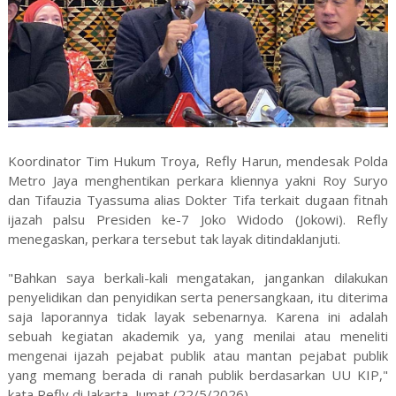
Koordinator Tim Hukum Troya, Refly Harun, mendesak Polda
Metro Jaya menghentikan perkara kliennya yakni Roy Suryo
dan Tifauzia Tyassuma alias Dokter Tifa terkait dugaan fitnah
ijazah palsu Presiden ke-7 Joko Widodo (Jokowi). Refly
menegaskan, perkara tersebut tak layak ditindaklanjuti.
"Bahkan saya berkali-kali mengatakan, jangankan dilakukan
penyelidikan dan penyidikan serta penersangkaan, itu diterima
saja laporannya tidak layak sebenarnya. Karena ini adalah
sebuah kegiatan akademik ya, yang menilai atau meneliti
mengenai ijazah pejabat publik atau mantan pejabat publik
yang memang berada di ranah publik berdasarkan UU KIP,"
kata Refly di Jakarta, Jumat (22/5/2026).