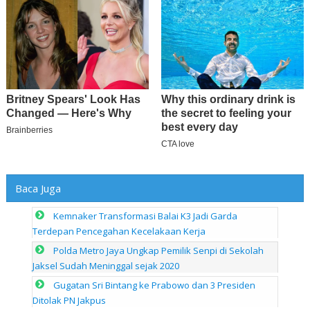
Baca Juga
Kemnaker Transformasi Balai K3 Jadi Garda
Terdepan Pencegahan Kecelakaan Kerja
Polda Metro Jaya Ungkap Pemilik Senpi di Sekolah
Jaksel Sudah Meninggal sejak 2020
Gugatan Sri Bintang ke Prabowo dan 3 Presiden
Ditolak PN Jakpus