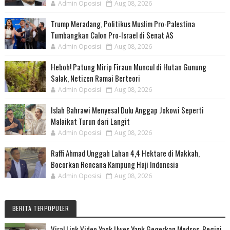
Admin Oposisi
Aug 08, 2026
Trump Meradang, Politikus Muslim Pro-Palestina
Tumbangkan Calon Pro-Israel di Senat AS
Admin Oposisi
Aug 08, 2026
Heboh! Patung Mirip Firaun Muncul di Hutan Gunung
Salak, Netizen Ramai Berteori
Admin Oposisi
Aug 08, 2026
Islah Bahrawi Menyesal Dulu Anggap Jokowi Seperti
Malaikat Turun dari Langit
Admin Oposisi
Aug 08, 2026
Raffi Ahmad Unggah Lahan 4,4 Hektare di Makkah,
Bocorkan Rencana Kampung Haji Indonesia
Admin Oposisi
Aug 08, 2026
BERITA TERPOPULER
Viral Link Video Yank Uwes Yank Gegerkan Medsos, Begini