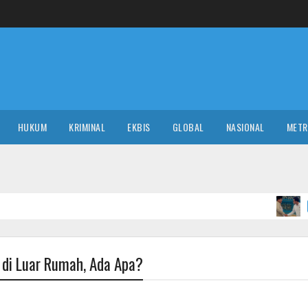
HUKUM
KRIMINAL
EKBIS
GLOBAL
NASIONAL
MET
Daripa
POLITIK
di Luar Rumah, Ada Apa?