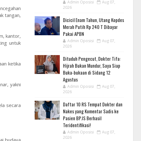
Admin Oposisi
Aug 07,
2026
encegahan
k tangan,
Dicicil Enam Tahun, Utang Kopdes
Merah Putih Rp 240 T Dibayar
Pakai APBN
m, kantor,
Admin Oposisi
Aug 07,
ing untuk
2026
Dituduh Pengecut, Dokter Tifa:
an ketika
Hijrah Bukan Mundur, Saya Siap
Buka-bukaan di Sidang 12
Agustus
ar, yakni
Admin Oposisi
Aug 07,
2026
Daftar 10 RS Tempat Dokter dan
la secara
Nakes yang Komentar Sadis ke
Pasien BPJS Berhasil
Teridentifikasi!
Admin Oposisi
Aug 07,
2026
ai budaya