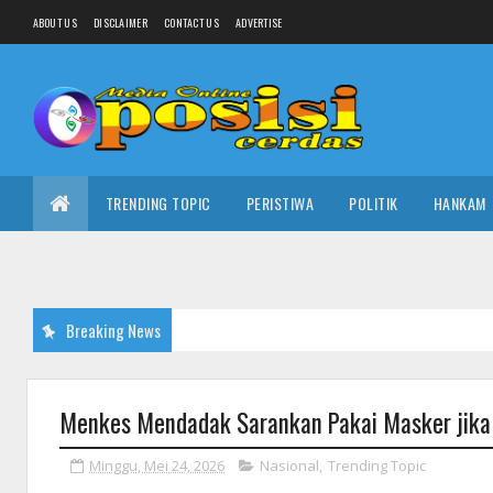
ABOUT US
DISCLAIMER
CONTACT US
ADVERTISE
TRENDING TOPIC
PERISTIWA
POLITIK
HANKAM
Breaking News
Menkes Mendadak Sarankan Pakai Masker jika 
Minggu, Mei 24, 2026
Nasional
,
Trending Topic