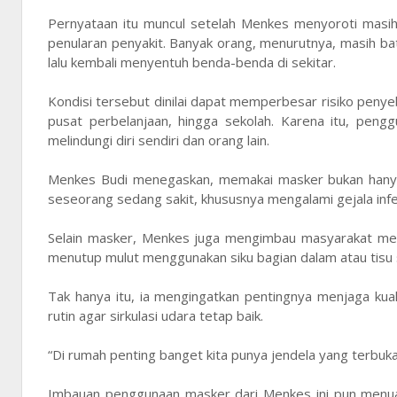
Pernyataan itu muncul setelah Menkes menyoroti masi
penularan penyakit. Banyak orang, menurutnya, masih 
lalu kembali menyentuh benda-benda di sekitar.
Kondisi tersebut dinilai dapat memperbesar risiko penye
pusat perbelanjaan, hingga sekolah. Karena itu, pen
melindungi diri sendiri dan orang lain.
Menkes Budi menegaskan, memakai masker bukan hanya d
seseorang sedang sakit, khususnya mengalami gejala infek
Selain masker, Menkes juga mengimbau masyarakat menj
menutup mulut menggunakan siku bagian dalam atau tisu s
Tak hanya itu, ia mengingatkan pentingnya menjaga kua
rutin agar sirkulasi udara tetap baik.
“Di rumah penting banget kita punya jendela yang terbuka
Imbauan penggunaan masker dari Menkes ini pun menuai