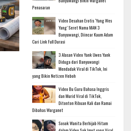
Banyuwangi Bikin Warganet
Penasaran
Video Desahan Erotis ‘Yang Wes
Yang’ Seret Nama MAN 3
Banyuwangi, Diincar Kaum Adam
Cari Link Full Durasi
3 Alasan Video Yank Uwes Yank
Diduga dari Banyuwangi
Mendadak Viral di TikTok, Ini
yang Bikin Netizen Heboh
Video Bu Guru Bahasa Inggris
dan Murid Viral di TikTok,
Ditonton Ribuan Kali dan Ramai
Dibahas Warganet
Sosok Wanita Berhijab Hitam
dalam Video Sok Imut yang Viral