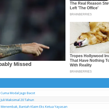
Cuma Modal Jago Bacot
uli Maksimal 20 Tahun
l Menembak, Bantah Klaim Eks Ketua Yayasan