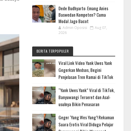
Dede Budhyarto: Emang Anies
Baswedan Kompeten? Cuma
Modal Jago Bacot
Admin Oposisi
Aug 07,
2026
BERITA TERPOPULER
Viral Link Video Yank Uwes Yank
Gegerkan Medsos, Begini
Penjelasan Tren Ramai di TikTok
“Yank Uwes Yank” Viral di TikTok,
Banyuwangi Terseret dan Asal-
usulnya Bikin Penasaran
Geger ‘Yang Wes Yang’! Rekaman
Suara Erotis Viral Diduga Pelajar