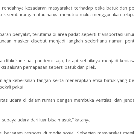
h rendahnya kesadaran masyarakat terhadap etika batuk dan p
batuk sembarangan atau hanya menutup mulut menggunakan telapa
baran penyakit, terutama di area padat seperti transportasi umu
ggunaan masker disebut menjadi langkah sederhana namun pent
ilakukan saat pandemi saja, tetapi sebaiknya menjadi kebiasa
si saluran pernapasan seperti batuk dan pilek.
aga kebersihan tangan serta menerapkan etika batuk yang ben
ekali pakai.
litas udara di dalam rumah dengan membuka ventilasi dan jende
 supaya udara dari luar bisa masuk,” katanya.
 beragam respons di media sosial. Sebagian masyarakat menil