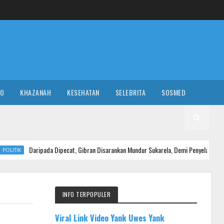
RO
KHAZANAH
KESEHATAN
SELEBRITA
SOSMED
da Dipecat, Gibran Disarankan Mundur Sukarela, Demi Penyelamatan...
INFO TERPOPULER
Viral Link Video Yank Uwes Yank