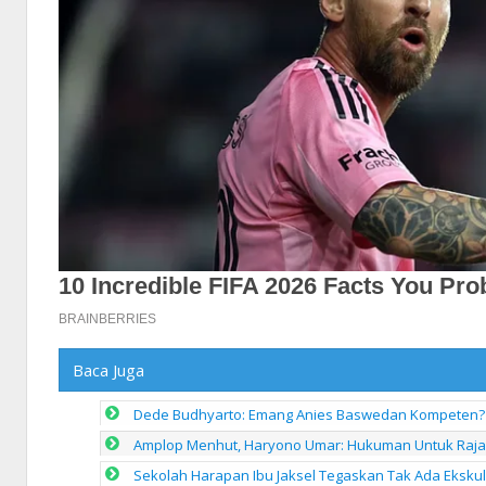
Baca Juga
Dede Budhyarto: Emang Anies Baswedan Kompeten? 
Amplop Menhut, Haryono Umar: Hukuman Untuk Raja J
Sekolah Harapan Ibu Jaksel Tegaskan Tak Ada Eksku