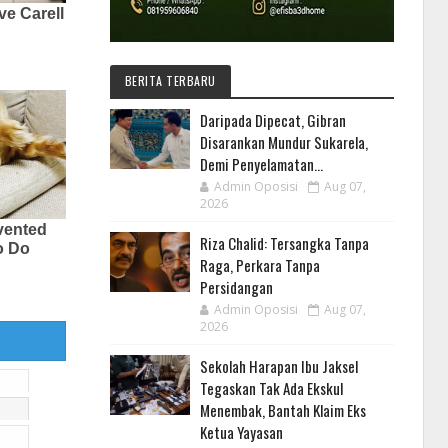
BERITA TERBARU
Daripada Dipecat, Gibran
Disarankan Mundur Sukarela,
Demi Penyelamatan...
Admin Oposisi
Aug 07,
2026
Riza Chalid: Tersangka Tanpa
Raga, Perkara Tanpa
Persidangan
Admin Oposisi
Aug 07,
2026
Sekolah Harapan Ibu Jaksel
Tegaskan Tak Ada Ekskul
Menembak, Bantah Klaim Eks
Ketua Yayasan