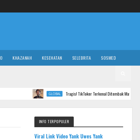
RO
KHAZANAH
KESEHATAN
SELEBRITA
SOSMED
Tragis! TikToker Terkenal Ditembak Mati saat Livestreaming
GLOBAL
INFO TERPOPULER
Viral Link Video Yank Uwes Yank