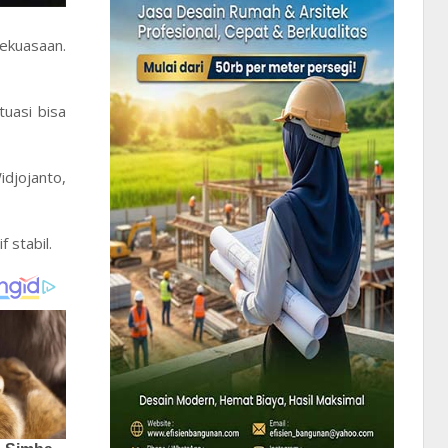
kekuasaan.
tuasi bisa
djojanto,
 stabil.