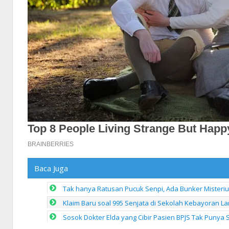
Baca Juga
Tak hanya Ratusan Pucuk Senpi, Ada Bunker Misteriu
Klaim Baru soal 995 Senjata di Sekolah Kebayoran Lam
Sosok Dokter Elda yang Cibir Pasien BPJS Tak Punya 