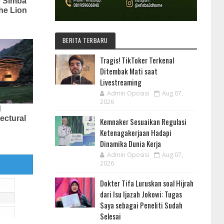
BERITA TERBARU
Tragis! TikToker Terkenal
Ditembak Mati saat
Livestreaming
Admin Oposisi
Aug 07,
2026
Kemnaker Sesuaikan Regulasi
Ketenagakerjaan Hadapi
Dinamika Dunia Kerja
Admin Oposisi
Aug 07,
2026
Dokter Tifa Luruskan soal Hijrah
dari Isu Ijazah Jokowi: Tugas
Saya sebagai Peneliti Sudah
Selesai