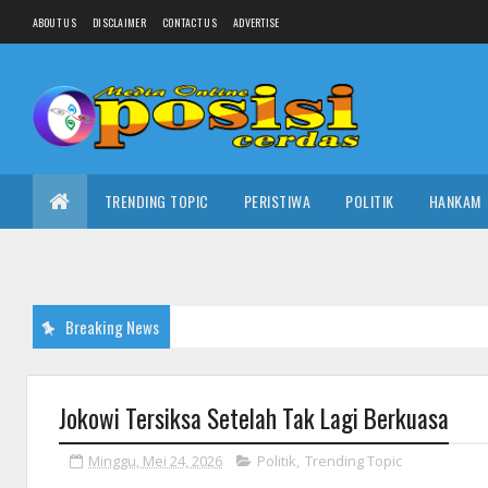
ABOUT US
DISCLAIMER
CONTACT US
ADVERTISE
TRENDING TOPIC
PERISTIWA
POLITIK
HANKAM
Breaking News
Jokowi Tersiksa Setelah Tak Lagi Berkuasa
Minggu, Mei 24, 2026
Politik
,
Trending Topic