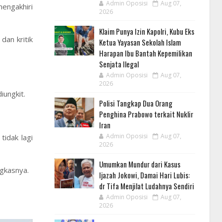
Admin Oposisi
Aug 07,
engakhiri
2026
Klaim Punya Izin Kapolri, Kubu Eks
dan kritik
Ketua Yayasan Sekolah Islam
Harapan Ibu Bantah Kepemilikan
Senjata Ilegal
Admin Oposisi
Aug 07,
2026
iungkit.
Polisi Tangkap Dua Orang
Penghina Prabowo terkait Nuklir
Iran
Admin Oposisi
Aug 07,
tidak lagi
2026
Umumkan Mundur dari Kasus
ngkasnya.
Ijazah Jokowi, Damai Hari Lubis:
dr Tifa Menjilat Ludahnya Sendiri
Admin Oposisi
Aug 07,
2026